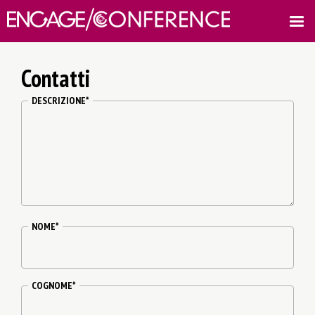
Vai al contenuto principale
Contatti
DESCRIZIONE
*
NOME
*
COGNOME
*